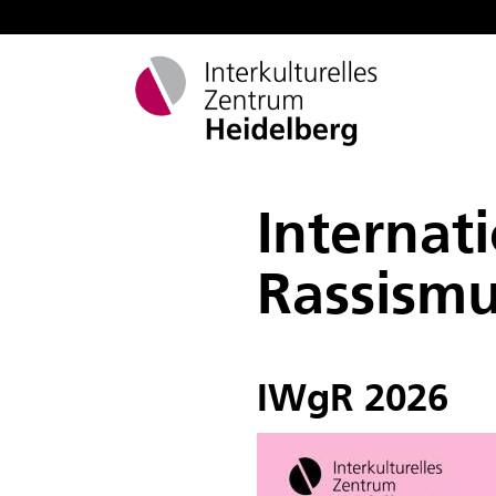
Internat
Rassism
IWgR 2026